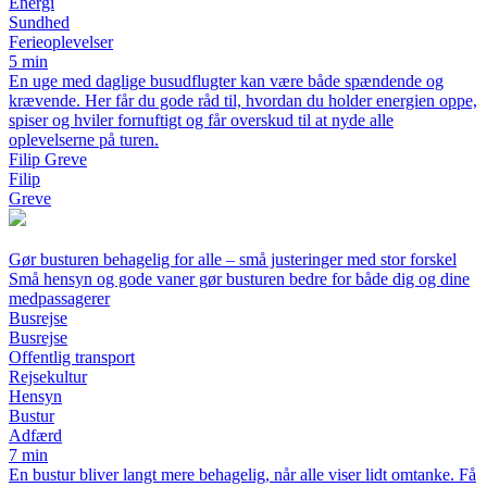
Energi
Sundhed
Ferieoplevelser
5 min
En uge med daglige busudflugter kan være både spændende og
krævende. Her får du gode råd til, hvordan du holder energien oppe,
spiser og hviler fornuftigt og får overskud til at nyde alle
oplevelserne på turen.
Filip Greve
Filip
Greve
Gør busturen behagelig for alle – små justeringer med stor forskel
Små hensyn og gode vaner gør busturen bedre for både dig og dine
medpassagerer
Busrejse
Busrejse
Offentlig transport
Rejsekultur
Hensyn
Bustur
Adfærd
7 min
En bustur bliver langt mere behagelig, når alle viser lidt omtanke. Få