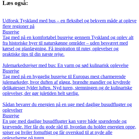
Læs også:
Udforsk Tyskland med bus – en fleksibel og bekvem måde at opleve
flere regioner på
Busrejse
Tag med på en komfortabel busrejse gennem Tyskland og oplev alt
fra historiske byer til naturskønne områder – uden besværet med
kørsel og planlægning. Få inspiration til ruter, oplevelser og
praktiske tips til din næste rejse.
Julemarkedsrejser med bus: En varm og sød kulinarisk oplevelse
Busrejse
Tag med på en hyggelig busrejse til Europas mest charmerende
julemarkeder, hvor duften af gløgg, brændte mandler og krydrede
delikatesser fylder luften. Nyd turen, stemningen og de kulinariske
oplevelser, der gør juletiden helt særlig.
Sådan bevarer du energien på en uge med daglige busudflugter og
oplevelser
Busrejse
En uge med daglige busudflugter kan være både spændende og
krævende. Her får du gode råd til, hvordan du holder energien oppe,
spiser og hviler fornuftigt og får overskud til at nyde alle
oplevelserne på turen.