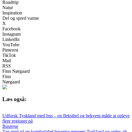
Roadtrip
Natur
Inspiration
Del og spred varme
X
Facebook
Instagram
LinkedIn
YouTube
Pinterest
TikTok
Mail
RSS
Finn Nørgaard
Finn
Nørgaard
Læs også:
Udforsk Tyskland med bus – en fleksibel og bekvem måde at opleve
flere regioner på
Busrejse
Tag med på en komfortabel busrejse gennem Tyskland og oplev alt