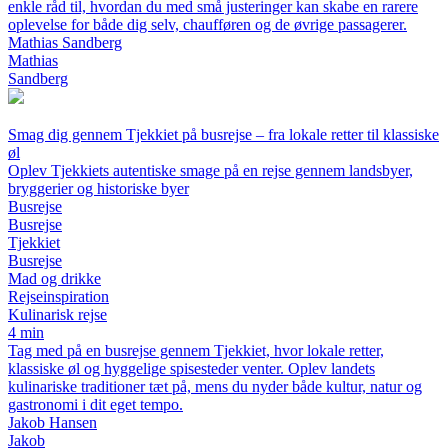
enkle råd til, hvordan du med små justeringer kan skabe en rarere
oplevelse for både dig selv, chaufføren og de øvrige passagerer.
Mathias Sandberg
Mathias
Sandberg
Smag dig gennem Tjekkiet på busrejse – fra lokale retter til klassiske
øl
Oplev Tjekkiets autentiske smage på en rejse gennem landsbyer,
bryggerier og historiske byer
Busrejse
Busrejse
Tjekkiet
Busrejse
Mad og drikke
Rejseinspiration
Kulinarisk rejse
4 min
Tag med på en busrejse gennem Tjekkiet, hvor lokale retter,
klassiske øl og hyggelige spisesteder venter. Oplev landets
kulinariske traditioner tæt på, mens du nyder både kultur, natur og
gastronomi i dit eget tempo.
Jakob Hansen
Jakob