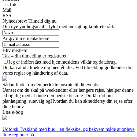
TikTok
Mail
RSS
Nyhedsbrev: Tilmeld dig nu
Din nye yndlingsmail – fyldt med indsigt og konkrete råd.
Angiv din e-mailadresse
Bliv medlem
Tak – din tilmelding er registreret
Jeg er indforstået med hjemmesidens vilkår og databrug.
Du kan altid afmelde dig med ét klik. Ved tilmelding godkender du
vores regler og håndtering af data.
Sådan finder du den perfekte busrute til dit eventyr
Uanset om du skal på weekendtur eller længere rejse, hjælper denne
e-bog dig med at finde den bedste busrute. Du får råd om
planlægning, rutevalg ogHvordan du kan skræddersy din rejse efter
dine behov.
Læs e-bog
Udforsk Tyskland med bus – en fleksibel og bekvem måde at opleve
flere regioner på