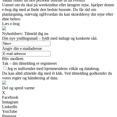
Sådan finder du den perfekte busrute til dit eventyr
Uanset om du skal på weekendtur eller længere rejse, hjælper denne
e-bog dig med at finde den bedste busrute. Du får råd om
planlægning, rutevalg ogHvordan du kan skræddersy din rejse efter
dine behov.
Læs e-bog
Nyhedsbrev: Tilmeld dig nu
Din nye yndlingsmail – fyldt med indsigt og konkrete råd.
Angiv din e-mailadresse
Bliv medlem
Tak – din tilmelding er registreret
Jeg er indforstået med hjemmesidens vilkår og databrug.
Du kan altid afmelde dig med ét klik. Ved tilmelding godkender du
vores regler og håndtering af data.
Del og spred varme
X
Facebook
Instagram
LinkedIn
YouTube
Pinterest