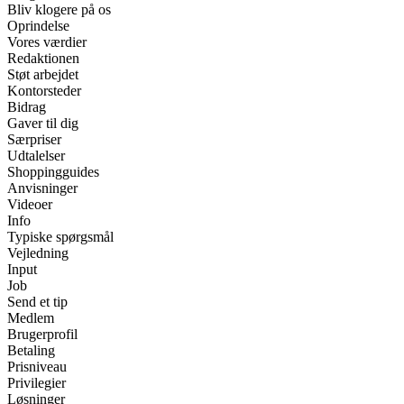
Bliv klogere på os
Oprindelse
Vores værdier
Redaktionen
Støt arbejdet
Kontorsteder
Bidrag
Gaver til dig
Særpriser
Udtalelser
Shoppingguides
Anvisninger
Videoer
Info
Typiske spørgsmål
Vejledning
Input
Job
Send et tip
Medlem
Brugerprofil
Betaling
Prisniveau
Privilegier
Løsninger