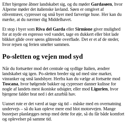
Efter bjergene åbner landskabet sig, og du møder
Gardasøen
, hvor
Alperne møder det italienske lavland. Søen er omgivet af
oliventræer, cypresser og små byer med farverige huse. Her kan du
mærke, at du nærmer dig Middelhavet.
Et stop i byer som
Riva del Garda
eller
Sirmione
giver mulighed
for at nyde en espresso ved vandet, tage en dukkert eller blot lade
blikket glide over søens glitrende overflade. Det er et af de steder,
hvor rejsen og ferien smelter sammen.
Po-sletten og vejen mod syd
Når du fortsætter mod det centrale og sydlige Italien, ændrer
landskabet sig igen. Po-sletten breder sig ud med sine marker,
vinranker og små landsbyer. Herfra kan du vælge at fortsætte mod
Toscana
, hvor bølgende bakker og cypresser danner kulisse for
nogle af landets mest ikoniske udsigter, eller mod
Ligurien
, hvor
bjergene falder brat ned i det azurblå hav.
Uanset rute er det værd at tage sig tid – måske med en overnatning
undervejs – så du kan opleve mere end blot motorvejen. Mange
busrejser planlægges netop med dette for øje, så du får både komfort
og oplevelser på samme tid.