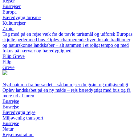
Rejser
Busrejser
Europa
Bæredygtig turisme
Kulturrejser
7 min
Tag med på en rejse væk fra de travle turistmål og udforsk Europas
skjulte perler med bus. Oplev charmerende byer, lokale traditioner
og naturskønne landskaber – alt sammen i et roligt tempo og med
fokus på nærvær og bæredygtighed.
Filip Greve
Filip
Greve
Nyd naturen fra bussædet – sådan rejser du grønt og miljøvenligt
Oplev landskabet på en ny måde – rejs bæredygtigt med bus og få
mere ud af turen
Busrejse
Busrejse
Bæredygtig rejse
Miljøvenlig transport
Busrejse
Natur
Rejseinspiration