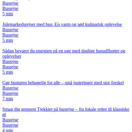
Busrejse
Busrejse
5 min
Julemarkedsrejser med bus: En varm og sød kulinarisk oplevelse
Busrejse
Busrejse
5 min
Sådan bevarer du energien på en uge med daglige busudflugter og
oplevelser
Busrejse
Busrejse
5 min
Gør busturen behagelig for alle – små justeringer med stor forskel
Busrejse
Busrejse
7 min
Smag dig gennem Tjekkiet på busrejse – fra lokale retter til klassiske
øl
Busrejse
Busrejse
4 min