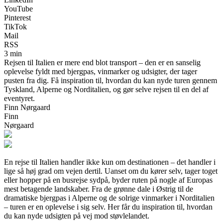
YouTube
Pinterest
TikTok
Mail
RSS
3 min
Rejsen til Italien er mere end blot transport – den er en sanselig
oplevelse fyldt med bjergpas, vinmarker og udsigter, der tager
pusten fra dig. Få inspiration til, hvordan du kan nyde turen gennem
Tyskland, Alperne og Norditalien, og gør selve rejsen til en del af
eventyret.
Finn Nørgaard
Finn
Nørgaard
En rejse til Italien handler ikke kun om destinationen – det handler i
lige så høj grad om vejen dertil. Uanset om du kører selv, tager toget
eller hopper på en busrejse sydpå, byder ruten på nogle af Europas
mest betagende landskaber. Fra de grønne dale i Østrig til de
dramatiske bjergpas i Alperne og de solrige vinmarker i Norditalien
– turen er en oplevelse i sig selv. Her får du inspiration til, hvordan
du kan nyde udsigten på vej mod støvlelandet.