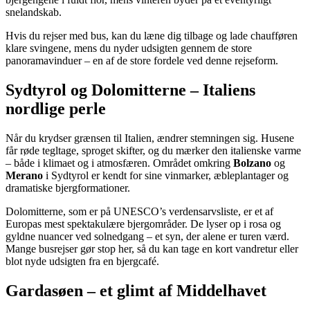
snelandskab.
Hvis du rejser med bus, kan du læne dig tilbage og lade chaufføren
klare svingene, mens du nyder udsigten gennem de store
panoramavinduer – en af de store fordele ved denne rejseform.
Sydtyrol og Dolomitterne – Italiens
nordlige perle
Når du krydser grænsen til Italien, ændrer stemningen sig. Husene
får røde tegltage, sproget skifter, og du mærker den italienske varme
– både i klimaet og i atmosfæren. Området omkring
Bolzano
og
Merano
i Sydtyrol er kendt for sine vinmarker, æbleplantager og
dramatiske bjergformationer.
Dolomitterne, som er på UNESCO’s verdensarvsliste, er et af
Europas mest spektakulære bjergområder. De lyser op i rosa og
gyldne nuancer ved solnedgang – et syn, der alene er turen værd.
Mange busrejser gør stop her, så du kan tage en kort vandretur eller
blot nyde udsigten fra en bjergcafé.
Gardasøen – et glimt af Middelhavet