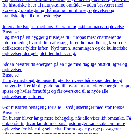
fra historiske byer til naturskønne områder – uden besværet med
kørsel og planlægning. Få inspiration til ruter, oplevelser og
praktiske tips til din næste rejse.
Julemarkedsrejser med bus: En varm og sød kulinarisk oplevelse
Busrejse
Tag med på en hyggelig busrejse til Europas mest charmerende
julemarkeder, hvor duften af gløgg, brændte mandler og krydrede
delikatesser fylder luften. Nyd turen, stemningen og de kulinariske
oplevelser, der gør juletiden helt særlig.
Sådan bevarer du energien på en uge med daglige busudflugter og
oplevelser
Busrejse
En uge med daglige busudflugter kan være både spændende og
krævende. Her får du gode råd til, hvordan du holder energien oppe,
spiser og hviler fornuftigt og får overskud til at nyde alle
oplevelserne på turen.
Gør busturen behagelig for alle – små justeringer med stor forskel
Busrejse
En bustur bliver langt mere behagelig, når alle viser lidt omtanke. Få
enkle råd til, hvordan du med små justeringer kan skabe en rarere
oplevelse for både dig selv, chaufføren og de øvrige passagerer.