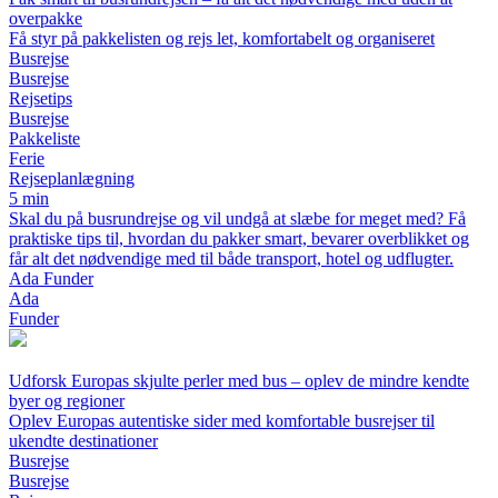
overpakke
Få styr på pakkelisten og rejs let, komfortabelt og organiseret
Busrejse
Busrejse
Rejsetips
Busrejse
Pakkeliste
Ferie
Rejseplanlægning
5 min
Skal du på busrundrejse og vil undgå at slæbe for meget med? Få
praktiske tips til, hvordan du pakker smart, bevarer overblikket og
får alt det nødvendige med til både transport, hotel og udflugter.
Ada Funder
Ada
Funder
Udforsk Europas skjulte perler med bus – oplev de mindre kendte
byer og regioner
Oplev Europas autentiske sider med komfortable busrejser til
ukendte destinationer
Busrejse
Busrejse