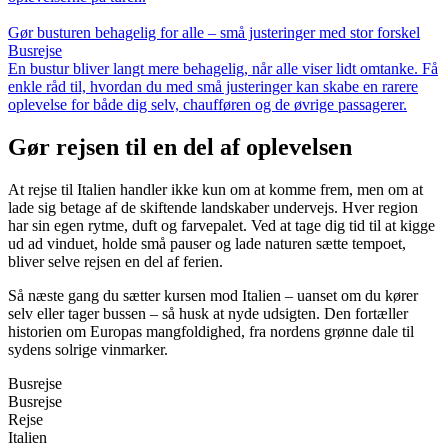
Gør busturen behagelig for alle – små justeringer med stor forskel
Busrejse
En bustur bliver langt mere behagelig, når alle viser lidt omtanke. Få
enkle råd til, hvordan du med små justeringer kan skabe en rarere
oplevelse for både dig selv, chaufføren og de øvrige passagerer.
Gør rejsen til en del af oplevelsen
At rejse til Italien handler ikke kun om at komme frem, men om at
lade sig betage af de skiftende landskaber undervejs. Hver region
har sin egen rytme, duft og farvepalet. Ved at tage dig tid til at kigge
ud ad vinduet, holde små pauser og lade naturen sætte tempoet,
bliver selve rejsen en del af ferien.
Så næste gang du sætter kursen mod Italien – uanset om du kører
selv eller tager bussen – så husk at nyde udsigten. Den fortæller
historien om Europas mangfoldighed, fra nordens grønne dale til
sydens solrige vinmarker.
Busrejse
Busrejse
Rejse
Italien