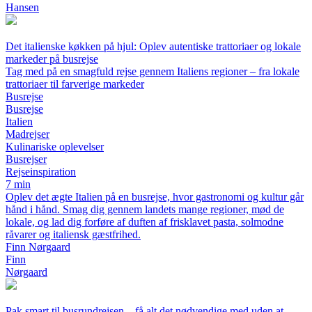
Hansen
Det italienske køkken på hjul: Oplev autentiske trattoriaer og lokale
markeder på busrejse
Tag med på en smagfuld rejse gennem Italiens regioner – fra lokale
trattoriaer til farverige markeder
Busrejse
Busrejse
Italien
Madrejser
Kulinariske oplevelser
Busrejser
Rejseinspiration
7 min
Oplev det ægte Italien på en busrejse, hvor gastronomi og kultur går
hånd i hånd. Smag dig gennem landets mange regioner, mød de
lokale, og lad dig forføre af duften af frisklavet pasta, solmodne
råvarer og italiensk gæstfrihed.
Finn Nørgaard
Finn
Nørgaard
Pak smart til busrundrejsen – få alt det nødvendige med uden at