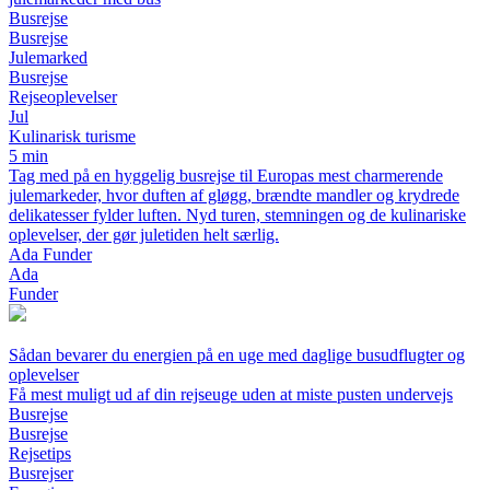
Busrejse
Busrejse
Julemarked
Busrejse
Rejseoplevelser
Jul
Kulinarisk turisme
5 min
Tag med på en hyggelig busrejse til Europas mest charmerende
julemarkeder, hvor duften af gløgg, brændte mandler og krydrede
delikatesser fylder luften. Nyd turen, stemningen og de kulinariske
oplevelser, der gør juletiden helt særlig.
Ada Funder
Ada
Funder
Sådan bevarer du energien på en uge med daglige busudflugter og
oplevelser
Få mest muligt ud af din rejseuge uden at miste pusten undervejs
Busrejse
Busrejse
Rejsetips
Busrejser