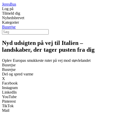
Jeres
Bus
Log på
Tilmeld dig
Nyhedsbrevet
Kategorier
Busrejse
Nyd udsigten på vej til Italien –
landskaber, der tager pusten fra dig
Oplev Europas smukkeste ruter på vej mod støvlelandet
Busrejse
Busrejse
Del og spred varme
X
Facebook
Instagram
LinkedIn
YouTube
Pinterest
TikTok
Mail