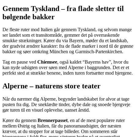
Gennem Tyskland – fra flade sletter til
bølgende bakker
De fleste ruter mod Italien går gennem Tyskland, og selvom mange
ser landet som et transitområde, gemmer det på overraskende
smukke strækninger. Kører du via Bayern, møder du et landskab,
der gradvist ændrer karakter: fra de flade marker i nord til de grønne
bakker og søer omkring München og Garmisch-Partenkirchen.
Tag en pause ved
Chiemsee
, også kaldet “Bayerns hav”, hvor du
kan nyde udsigten over søen med Alperne i baggrunden. Det er et
perfekt sted at strække benene, inden turen fortsætter mod bjergene.
Alperne – naturens store teater
Når du nærmer dig Alperne, begynder landskabet for alvor at tage
pusten fra dig. De sneklædte tinder, dybe dale og snoede bjergveje
gør turen til en visuel oplevelse, uanset årstid.
Kører du gennem
Brennerpasset
, en af de mest populære ruter
mellem Østrig og Italien, får du panoramaudsigter, der næsten
kræver, at du stopper for at tage billeder. Om sommeren står
bjergengene i fuldt flor, mens vinteren byder på et eventyrligt