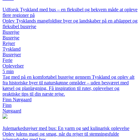
Udforsk Tyskland med bus – en fleksibel og bekvem måde at opleve
flere regioner på
Oplev Tysklands mangfoldige byer og landskaber på en afslappet og
fleksibel busrejse
Busrejse
Busrejse
Rejser
Tyskland
Busrejser
Ferie
Oplevelser
5 min
Tag med på en komfortabel busrejse gennem Tyskland og oplev alt
fra historiske byer til naturskønne områder – uden besværet med
kørsel og planlægning. Få inspiration til ruter, oplevelser og
praktiske tips til din næste rejse.
Finn Nørgaard
Finn
Nørgaard
Julemarkedsrejser med bus: En varm og sød kulinarisk oplevelse
Oplev julens magi og smag, når du rejser til stemningsfulde
julemarkeder med bus