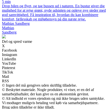
5 min
Drop bilen og flyet, og tag bussen ud i naturen. En bustur giver dig
mulighed for at rejse grønt, nyde udsigten og opleve nye steder med
god samvittighed. Få inspiration til, hvordan du kan kombinere
komfort, fællesskab og miljøhensyn på din næste rejse.
Mathias Sandberg
Mathias
Sandberg
Del og spred varme
X
Facebook
Instagram
LinkedIn
YouTube
Pinterest
TikTok
Mail
RSS
© Ingen del må gengives uden skriftlig tilladelse.
© Beskyttet materiale. Nogle produkter, vi viser, er en del af
samarbejdsaftaler, der kan give os en økonomisk gevinst.
© Alt indhold er vores ejendom og må ikke bruges uden samtykke.
Vi modtager muligvis betaling ved køb via samarbejdspartnere.
Brug uden tilladelse er ikke tilladt.